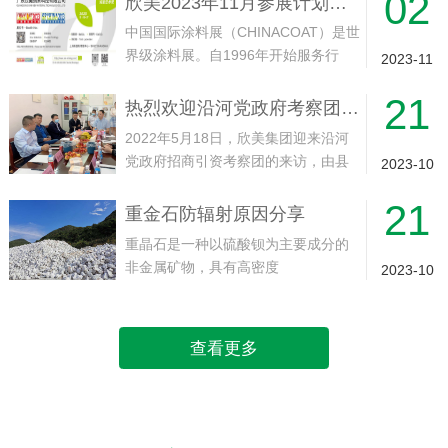
02
欣美2023年11月参展计划——中国（上海）国际涂料展
海·虹桥·国家会展中心展馆举行。欢迎
中国国际涂料展（CHINACOAT）是世
届时光临！...
界级涂料展。自1996年开始服务行
2023-11
业，目前每年在上海和广州交替举
21
行，展会一直致力为涂料行业的供应
热烈欢迎沿河党政府考察团领导莅临欣美集团工厂实地考察指导
和制造商提供一个国际展示和贸易平
2022年5月18日，欣美集团迎来沿河
台。面对面接触全球，尤其是来自中...
党政府招商引资考察团的来访，由县
2023-10
委副书记、县人民政府县长代忠义带
21
队，沿河经济开发区党工委副书记、
重金石防辐射原因分享
常务副主任崔永龙等一同13人随同到
重晶石是一种以硫酸钡为主要成分的
访。就实现产业“建链、补链、强链...
非金属矿物，具有高密度
2023-10
（4.3~4.5g/cm³）和较低的莫氏硬度
（3~3.5）。其化学性质稳定，不溶于
水和盐酸，无毒、无磁性，而且具有
查看更多
吸收X射线和γ射线的特点。1. ...