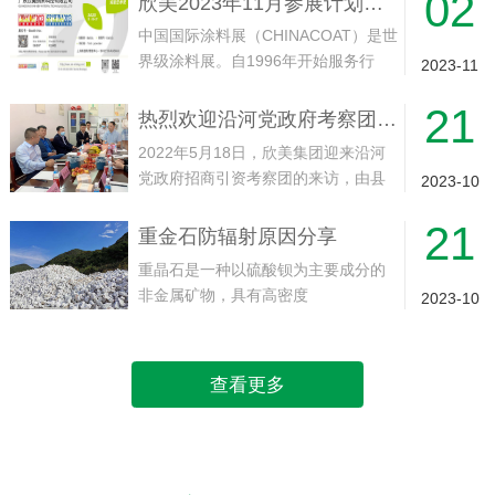
02
欣美2023年11月参展计划——中国（上海）国际涂料展
海·虹桥·国家会展中心展馆举行。欢迎
中国国际涂料展（CHINACOAT）是世
届时光临！...
界级涂料展。自1996年开始服务行
2023-11
业，目前每年在上海和广州交替举
21
行，展会一直致力为涂料行业的供应
热烈欢迎沿河党政府考察团领导莅临欣美集团工厂实地考察指导
和制造商提供一个国际展示和贸易平
2022年5月18日，欣美集团迎来沿河
台。面对面接触全球，尤其是来自中...
党政府招商引资考察团的来访，由县
2023-10
委副书记、县人民政府县长代忠义带
21
队，沿河经济开发区党工委副书记、
重金石防辐射原因分享
常务副主任崔永龙等一同13人随同到
重晶石是一种以硫酸钡为主要成分的
访。就实现产业“建链、补链、强链...
非金属矿物，具有高密度
2023-10
（4.3~4.5g/cm³）和较低的莫氏硬度
（3~3.5）。其化学性质稳定，不溶于
水和盐酸，无毒、无磁性，而且具有
查看更多
吸收X射线和γ射线的特点。1. ...