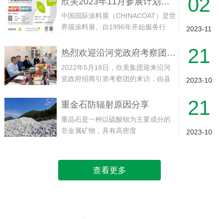
02
欣美2023年11月参展计划——中国（上海）国际涂料展
海·虹桥·国家会展中心展馆举行。欢迎
中国国际涂料展（CHINACOAT）是世
届时光临！...
界级涂料展。自1996年开始服务行
2023-11
业，目前每年在上海和广州交替举
21
行，展会一直致力为涂料行业的供应
热烈欢迎沿河党政府考察团领导莅临欣美集团工厂实地考察指导
和制造商提供一个国际展示和贸易平
2022年5月18日，欣美集团迎来沿河
台。面对面接触全球，尤其是来自中...
党政府招商引资考察团的来访，由县
2023-10
委副书记、县人民政府县长代忠义带
21
队，沿河经济开发区党工委副书记、
重金石防辐射原因分享
常务副主任崔永龙等一同13人随同到
重晶石是一种以硫酸钡为主要成分的
访。就实现产业“建链、补链、强链...
非金属矿物，具有高密度
2023-10
（4.3~4.5g/cm³）和较低的莫氏硬度
（3~3.5）。其化学性质稳定，不溶于
水和盐酸，无毒、无磁性，而且具有
查看更多
吸收X射线和γ射线的特点。1. ...