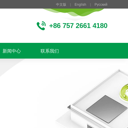
中文版
|
English
|
Русский
+86 757 2661 4180
新闻中心
联系我们