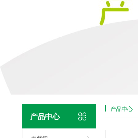
产品中心
产品中心
天然钡