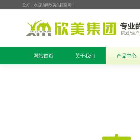
您好，欢迎访问欣美集团官网！
网站首页
关于我们
产品中心