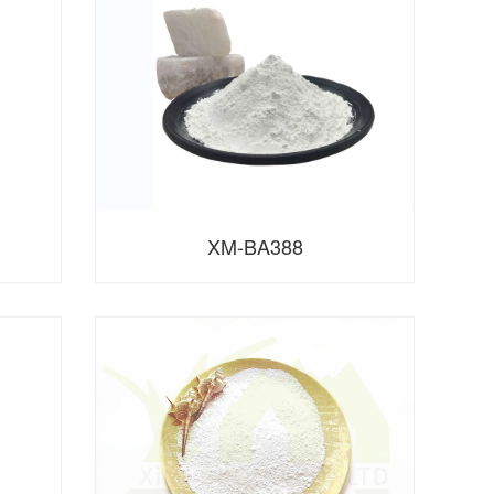
XM-BA388