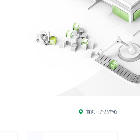
首页
>>
产品中心