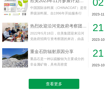
02
欣美2023年11月参展计划——中国（上海）国际涂料展
海·虹桥·国家会展中心展馆举行。欢迎
中国国际涂料展（CHINACOAT）是世
届时光临！...
界级涂料展。自1996年开始服务行
2023-11
业，目前每年在上海和广州交替举
21
行，展会一直致力为涂料行业的供应
热烈欢迎沿河党政府考察团领导莅临欣美集团工厂实地考察指导
和制造商提供一个国际展示和贸易平
2022年5月18日，欣美集团迎来沿河
台。面对面接触全球，尤其是来自中...
党政府招商引资考察团的来访，由县
2023-10
委副书记、县人民政府县长代忠义带
21
队，沿河经济开发区党工委副书记、
重金石防辐射原因分享
常务副主任崔永龙等一同13人随同到
重晶石是一种以硫酸钡为主要成分的
访。就实现产业“建链、补链、强链...
非金属矿物，具有高密度
2023-10
（4.3~4.5g/cm³）和较低的莫氏硬度
（3~3.5）。其化学性质稳定，不溶于
水和盐酸，无毒、无磁性，而且具有
查看更多
吸收X射线和γ射线的特点。1. ...