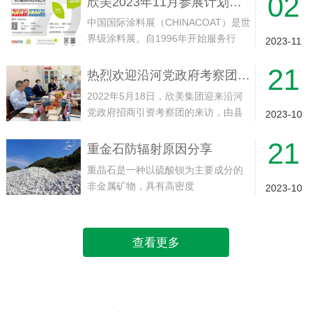
02
欣美2023年11月参展计划——中国（上海）国际涂料展
海·虹桥·国家会展中心展馆举行。欢迎
中国国际涂料展（CHINACOAT）是世
届时光临！...
界级涂料展。自1996年开始服务行
2023-11
业，目前每年在上海和广州交替举
21
行，展会一直致力为涂料行业的供应
热烈欢迎沿河党政府考察团领导莅临欣美集团工厂实地考察指导
和制造商提供一个国际展示和贸易平
2022年5月18日，欣美集团迎来沿河
台。面对面接触全球，尤其是来自中...
党政府招商引资考察团的来访，由县
2023-10
委副书记、县人民政府县长代忠义带
21
队，沿河经济开发区党工委副书记、
重金石防辐射原因分享
常务副主任崔永龙等一同13人随同到
重晶石是一种以硫酸钡为主要成分的
访。就实现产业“建链、补链、强链...
非金属矿物，具有高密度
2023-10
（4.3~4.5g/cm³）和较低的莫氏硬度
（3~3.5）。其化学性质稳定，不溶于
水和盐酸，无毒、无磁性，而且具有
查看更多
吸收X射线和γ射线的特点。1. ...