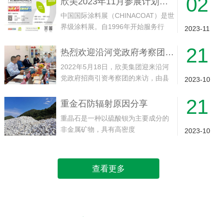
02
欣美2023年11月参展计划——中国（上海）国际涂料展
海·虹桥·国家会展中心展馆举行。欢迎
中国国际涂料展（CHINACOAT）是世
届时光临！...
界级涂料展。自1996年开始服务行
2023-11
业，目前每年在上海和广州交替举
21
行，展会一直致力为涂料行业的供应
热烈欢迎沿河党政府考察团领导莅临欣美集团工厂实地考察指导
和制造商提供一个国际展示和贸易平
2022年5月18日，欣美集团迎来沿河
台。面对面接触全球，尤其是来自中...
党政府招商引资考察团的来访，由县
2023-10
委副书记、县人民政府县长代忠义带
21
队，沿河经济开发区党工委副书记、
重金石防辐射原因分享
常务副主任崔永龙等一同13人随同到
重晶石是一种以硫酸钡为主要成分的
访。就实现产业“建链、补链、强链...
非金属矿物，具有高密度
2023-10
（4.3~4.5g/cm³）和较低的莫氏硬度
（3~3.5）。其化学性质稳定，不溶于
水和盐酸，无毒、无磁性，而且具有
查看更多
吸收X射线和γ射线的特点。1. ...